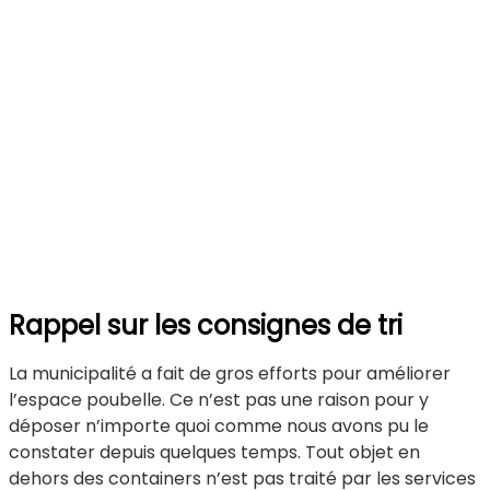
petite
commu
rurale
à
quelqu
kilomè
de
Revel
St
Ferréol
Rappel sur les consignes de tri
La municipalité a fait de gros efforts pour améliorer
l’espace poubelle. Ce n’est pas une raison pour y
déposer n’importe quoi comme nous avons pu le
constater depuis quelques temps. Tout objet en
dehors des containers n’est pas traité par les services